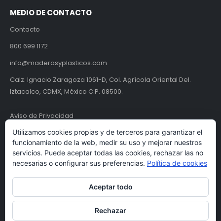
MEDIO DE CONTACTO
Contacto
800 699 1172
info@maderasyplasticos.com
Calz. Ignacio Zaragoza 1061-D, Col. Agrícola Oriental Del.
Iztacalco, CDMX, México C.P. 08500.
Aviso de Privacidad
Utilizamos cookies propias y de terceros para garantizar el
Términos y condiciones
funcionamiento de la web, medir su uso y mejorar nuestros
servicios. Puede aceptar todas las cookies, rechazar las no
necesarias o configurar sus preferencias.
Política de cookies
Aceptar todo
Rechazar