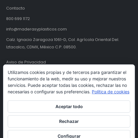
Contacto
800 699 1172
info@maderasyplasticos.com
Calz. Ignacio Zaragoza 1061-D, Col. Agrícola Oriental Del.
Iztacalco, CDMX, México C.P. 08500.
Aviso de Privacidad
Utilizamos cookies propias y de terceros para garantizar el
Términos y condiciones
funcionamiento de la web, medir su uso y mejorar nuestros
servicios. Puede aceptar todas las cookies, rechazar las no
necesarias o configurar sus preferencias.
Política de cookies
Aceptar todo
Rechazar
© Maderas y Plásticos S.A. de C.V. | MYPSA 2024. Todos los derechos
Configurar
reservados.