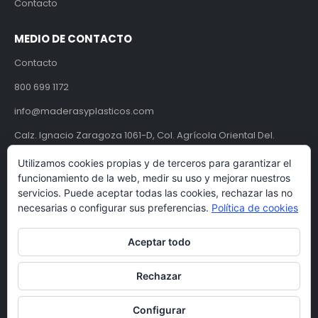
Contacto
MEDIO DE CONTACTO
Contacto
800 699 1172
info@maderasyplasticos.com
Calz. Ignacio Zaragoza 1061-D, Col. Agrícola Oriental Del.
Iztacalco, CDMX, México C.P. 08500.
Utilizamos cookies propias y de terceros para garantizar el
funcionamiento de la web, medir su uso y mejorar nuestros
Aviso de Privacidad
servicios. Puede aceptar todas las cookies, rechazar las no
necesarias o configurar sus preferencias.
Política de cookies
Términos y condiciones
Aceptar todo
Rechazar
Configurar