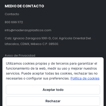
MEDIO DE CONTACTO
Contacto
800 699 1172
info@maderasyplasticos.com
Calz. Ignacio Zaragoza 1061-D, Col. Agrícola Oriental Del.
Iztacalco, CDMX, México C.P. 08500.
Aviso de Privacidad
Utilizamos cookies propias y de terceros para garantizar el
Términos y condiciones
funcionamiento de la web, medir su uso y mejorar nuestros
servicios. Puede aceptar todas las cookies, rechazar las no
necesarias o configurar sus preferencias.
Política de cookies
Aceptar todo
Rechazar