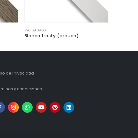
PVC DELGADO
PVC DELGAD
Lombardia (arauco)
Asili
iso de Privacidad
rminos y condiciones