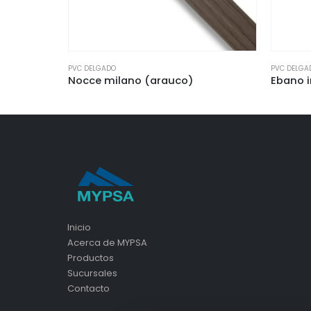
PVC DELGADO
PVC DEL
Ebano indi (arauco)
Bahat
Inicio
Acerca de MYPSA
Productos
Sucursales
Contacto