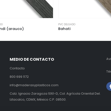
GADO
PVC DELGADO
i
Blanco frosty (arauco)
MEDIO DE CONTACTO
Av
Contacto
Té
800 699 1172
info@maderasyplasticos.com
Calz. Ignacio Zaragoza 1061-D, Col. Agrícola Oriental Del.
Iztacalco, CDMX, México C.P. 08500.