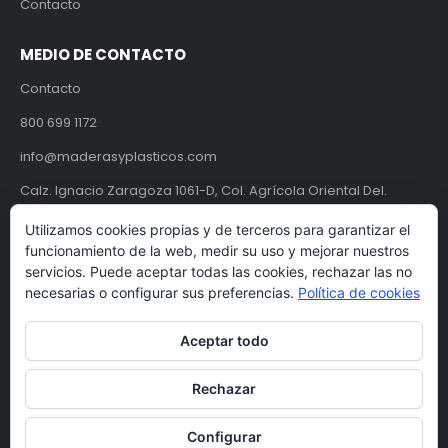
Contacto
MEDIO DE CONTACTO
Contacto
800 699 1172
info@maderasyplasticos.com
Calz. Ignacio Zaragoza 1061-D, Col. Agrícola Oriental Del.
Iztacalco, CDMX, México C.P. 08500.
Utilizamos cookies propias y de terceros para garantizar el
funcionamiento de la web, medir su uso y mejorar nuestros
Aviso de Privacidad
servicios. Puede aceptar todas las cookies, rechazar las no
necesarias o configurar sus preferencias.
Política de cookies
Términos y condiciones
Aceptar todo
Rechazar
Configurar