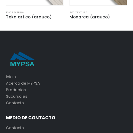
PVC TEXTURA
PVC TEXTURA
uco)
Monarca (arauco)
Ontario polar
Inicio
Acerca de MYPSA
Productos
Sucursales
Contacto
MEDIO DE CONTACTO
Contacto