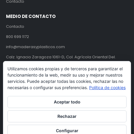
Contacto
MEDIO DE CONTACTO
Contacto
800 699 1172
info@maderasyplasticos.com
Calz. Ignacio Zaragoza 1061-D, Col. Agrícola Oriental Del.
Iztacalco, CDMX, México C.P. 08500.
Utilizamos cookies propias y de terceros para garantizar el
funcionamiento de la web, medir su uso y mejorar nuestros
Aviso de Privacidad
servicios. Puede aceptar todas las cookies, rechazar las no
necesarias o configurar sus preferencias.
Política de cookies
Términos y condiciones
Aceptar todo
Rechazar
Configurar