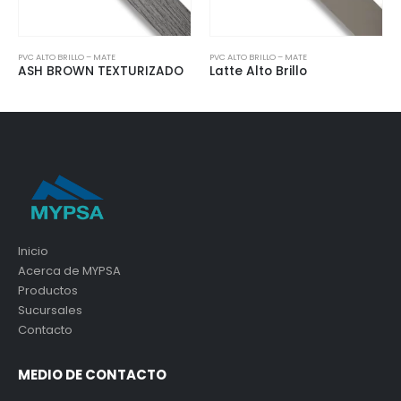
C ALTO BRILLO – MATE
PVC ALTO BRILLO – MATE
PVC AL
SH BROWN TEXTURIZADO
Latte Alto Brillo
Sand
Inicio
Acerca de MYPSA
Productos
Sucursales
Contacto
MEDIO DE CONTACTO