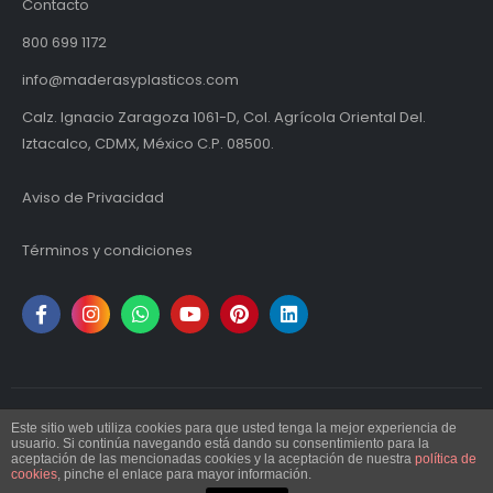
Contacto
800 699 1172
info@maderasyplasticos.com
Calz. Ignacio Zaragoza 1061-D, Col. Agrícola Oriental Del.
Iztacalco, CDMX, México C.P. 08500.
Aviso de Privacidad
Términos y condiciones
Este sitio web utiliza cookies para que usted tenga la mejor experiencia de
© Maderas y Plásticos S.A. de C.V. | MYPSA 2024. Todos los derechos
usuario. Si continúa navegando está dando su consentimiento para la
aceptación de las mencionadas cookies y la aceptación de nuestra
política de
reservados.
cookies
, pinche el enlace para mayor información.