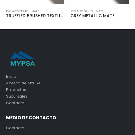
C ALTO BRILLO – MATE
PVC ALTO BRILLO – MATE
PVC AL
TRUFFLED BRUSHED TEXTURIZADO
GREY METALLIC MATE
COO
Inicio
Acerca de MYPSA
Productos
Sucursales
Contacto
MEDIO DE CONTACTO
Contacto