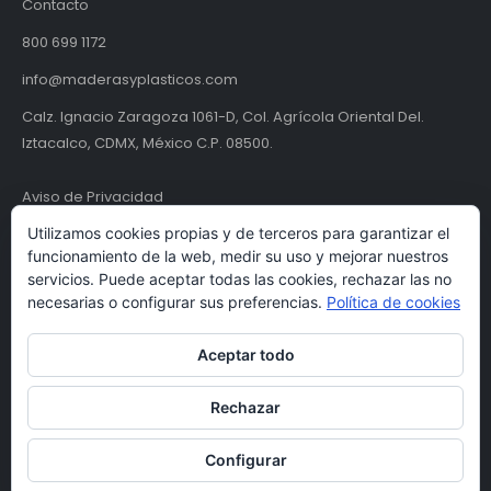
Contacto
800 699 1172
info@maderasyplasticos.com
Calz. Ignacio Zaragoza 1061-D, Col. Agrícola Oriental Del.
Iztacalco, CDMX, México C.P. 08500.
Aviso de Privacidad
Utilizamos cookies propias y de terceros para garantizar el
Términos y condiciones
funcionamiento de la web, medir su uso y mejorar nuestros
servicios. Puede aceptar todas las cookies, rechazar las no
necesarias o configurar sus preferencias.
Política de cookies
Aceptar todo
Rechazar
© Maderas y Plásticos S.A. de C.V. | MYPSA 2024. Todos los derechos
Configurar
reservados.