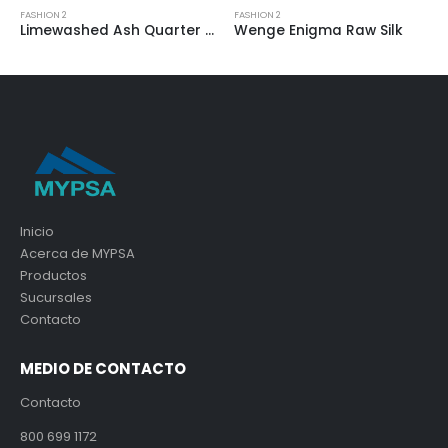
SHION 2
FASHION 2
FASHIO
Limewashed Ash Quarter Cut Oak
Wenge Enigma Raw Silk
Tori
Inicio
Acerca de MYPSA
Productos
Sucursales
Contacto
MEDIO DE CONTACTO
Contacto
800 699 1172