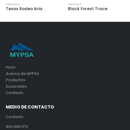
FASHION 2
FASHION 2
eo Aria
Black Forest Trace
Torino Pearl 
Inicio
Acerca de MYPSA
Productos
Sucursales
Contacto
MEDIO DE CONTACTO
Contacto
800 699 1172