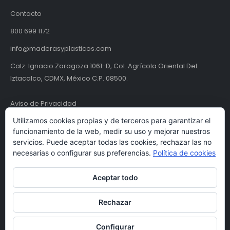
Contacto
800 699 1172
info@maderasyplasticos.com
Calz. Ignacio Zaragoza 1061-D, Col. Agrícola Oriental Del.
Iztacalco, CDMX, México C.P. 08500.
Aviso de Privacidad
Utilizamos cookies propias y de terceros para garantizar el
Términos y condiciones
funcionamiento de la web, medir su uso y mejorar nuestros
servicios. Puede aceptar todas las cookies, rechazar las no
necesarias o configurar sus preferencias.
Política de cookies
Aceptar todo
Rechazar
© Maderas y Plásticos S.A. de C.V. | MYPSA 2024. Todos los derechos
Configurar
reservados.