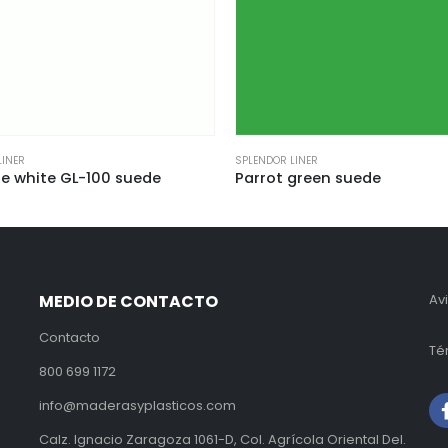
SPLENDOR LINER
SPLENDOR LINER
Parrot green suede
Frosty whit
MEDIO DE CONTACTO
Av
Contacto
Té
800 699 1172
info@maderasyplasticos.com
Calz. Ignacio Zaragoza 1061-D, Col. Agrícola Oriental Del.