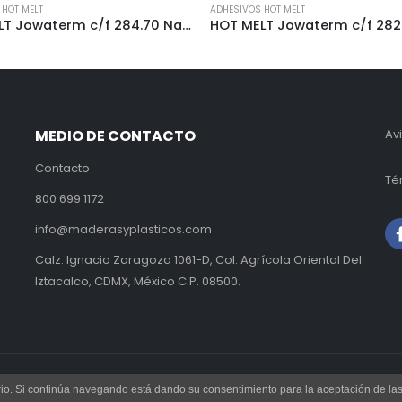
 HOT MELT
ADHESIVOS HOT MELT
HOT MELT Jowaterm c/f 284.70 Natural
HOT MELT Jowaterm c/f 282
MEDIO DE CONTACTO
Av
Contacto
Té
800 699 1172
info@maderasyplasticos.com
Calz. Ignacio Zaragoza 1061-D, Col. Agrícola Oriental Del.
Iztacalco, CDMX, México C.P. 08500.
uario. Si continúa navegando está dando su consentimiento para la aceptación de l
derechos reservados.