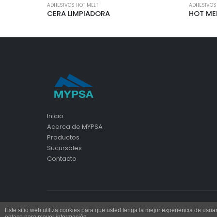
ADHESIVOS HOT MELT
ADHESIVOS
CERA LIMPIADORA
Inicio
Acerca de MYPSA
Productos
Sucursales
Contacto
Este sitio web utiliza cookies para que usted tenga la mejor experiencia de us
© Maderas y Plásticos S.A. de C.V. | MYPSA 2024. Todos los 