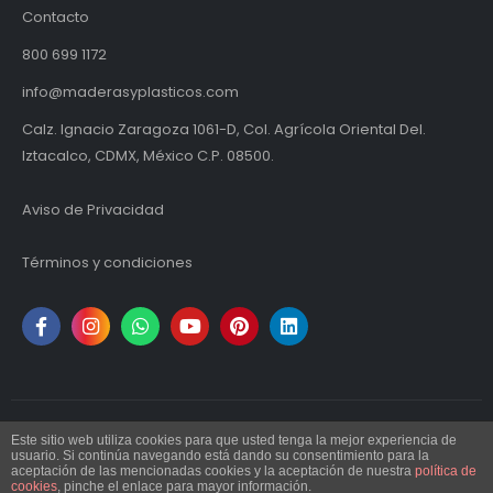
Contacto
800 699 1172
info@maderasyplasticos.com
Calz. Ignacio Zaragoza 1061-D, Col. Agrícola Oriental Del.
Iztacalco, CDMX, México C.P. 08500.
Aviso de Privacidad
Términos y condiciones
Este sitio web utiliza cookies para que usted tenga la mejor experiencia de
© Maderas y Plásticos S.A. de C.V. | MYPSA 2024. Todos los derechos
usuario. Si continúa navegando está dando su consentimiento para la
aceptación de las mencionadas cookies y la aceptación de nuestra
política de
reservados.
cookies
, pinche el enlace para mayor información.