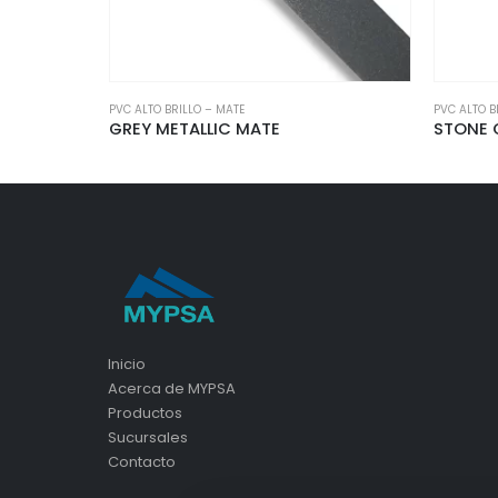
PVC ALTO BRILLO – MATE
PVC ALTO B
STONE GREY ALTO BRILLO
SAGE G
Inicio
Acerca de MYPSA
Productos
Sucursales
Contacto