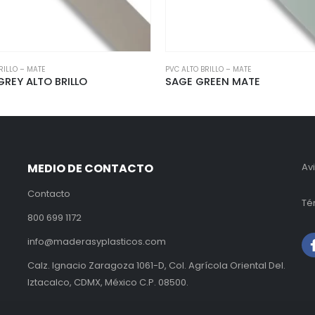
RILLO – MATE
PVC ALTO BRILLO – MATE
REEN MATE
Latte Alto Brillo
MEDIO DE CONTACTO
Av
Contacto
Té
800 699 1172
info@maderasyplasticos.com
Calz. Ignacio Zaragoza 1061-D, Col. Agrícola Oriental Del.
Iztacalco, CDMX, México C.P. 08500.