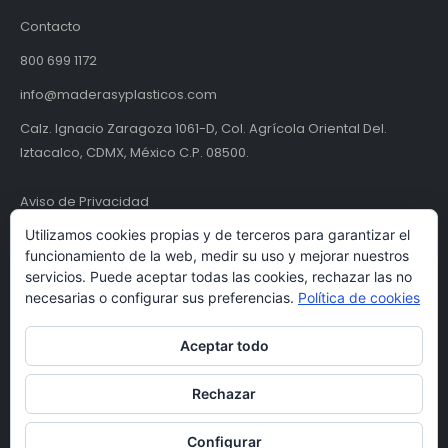
Contacto
800 699 1172
info@maderasyplasticos.com
Calz. Ignacio Zaragoza 1061-D, Col. Agrícola Oriental Del.
Iztacalco, CDMX, México C.P. 08500.
Aviso de Privacidad
Utilizamos cookies propias y de terceros para garantizar el
Términos y condiciones
funcionamiento de la web, medir su uso y mejorar nuestros
servicios. Puede aceptar todas las cookies, rechazar las no
necesarias o configurar sus preferencias.
Política de cookies
Aceptar todo
Rechazar
© Maderas y Plásticos S.A. de C.V. | MYPSA 2024. Todos los derechos
Configurar
reservados.