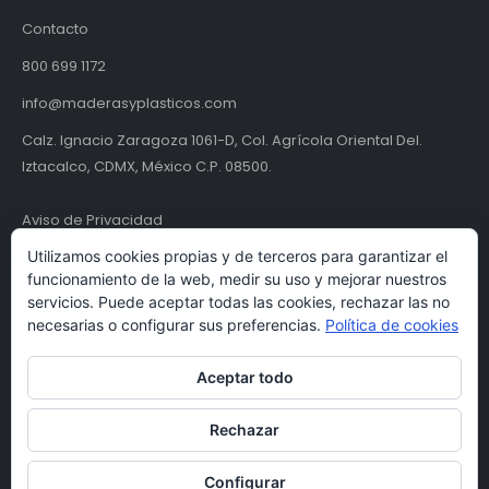
Contacto
800 699 1172
info@maderasyplasticos.com
Calz. Ignacio Zaragoza 1061-D, Col. Agrícola Oriental Del.
Iztacalco, CDMX, México C.P. 08500.
Aviso de Privacidad
Utilizamos cookies propias y de terceros para garantizar el
Términos y condiciones
funcionamiento de la web, medir su uso y mejorar nuestros
servicios. Puede aceptar todas las cookies, rechazar las no
necesarias o configurar sus preferencias.
Política de cookies
Aceptar todo
Rechazar
© Maderas y Plásticos S.A. de C.V. | MYPSA 2024. Todos los derechos
Configurar
reservados.