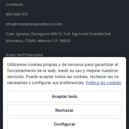
Contacto
800 699 1172
info@maderasyplasticos.com
Calz. Ignacio Zaragoza 1061-D, Col. Agrícola Oriental Del.
Iztacalco, CDMX, México C.P. 08500.
Aviso de Privacidad
Utilizamos cookies propias y de terceros para garantizar el
Términos y condiciones
funcionamiento de la web, medir su uso y mejorar nuestros
servicios. Puede aceptar todas las cookies, rechazar las no
necesarias o configurar sus preferencias.
Política de cookies
Aceptar todo
Rechazar
© Maderas y Plásticos S.A. de C.V. | MYPSA 2024. Todos los derechos
Configurar
reservados.