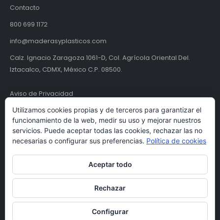
Contacto
800 699 1172
info@maderasyplasticos.com
Calz. Ignacio Zaragoza 1061-D, Col. Agrícola Oriental Del.
Iztacalco, CDMX, México C.P. 08500.
Aviso de Privacidad
Utilizamos cookies propias y de terceros para garantizar el
Términos y condiciones
funcionamiento de la web, medir su uso y mejorar nuestros
servicios. Puede aceptar todas las cookies, rechazar las no
necesarias o configurar sus preferencias.
Política de cookies
Aceptar todo
Rechazar
© Maderas y Plásticos S.A. de C.V. | MYPSA 2024. Todos los derechos
Configurar
reservados.