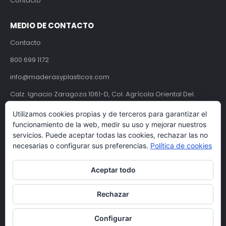
Contacto
MEDIO DE CONTACTO
Contacto
800 699 1172
info@maderasyplasticos.com
Calz. Ignacio Zaragoza 1061-D, Col. Agrícola Oriental Del.
Iztacalco, CDMX, México C.P. 08500.
Utilizamos cookies propias y de terceros para garantizar el
funcionamiento de la web, medir su uso y mejorar nuestros
Aviso de Privacidad
servicios. Puede aceptar todas las cookies, rechazar las no
necesarias o configurar sus preferencias.
Política de cookies
Términos y condiciones
Aceptar todo
Rechazar
Configurar