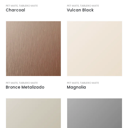
PET MATE
,
TABLERO MATE
PET MATE
,
TABLERO MATE
Charcoal
Vulcan Black
PET MATE
,
TABLERO MATE
PET MATE
,
TABLERO MATE
Bronce Metalizado
Magnolia