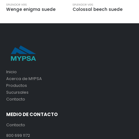
SPLENDOR VGS
SPLENDOR VGS
de
Colossal beech suede
Alter white gloss
Inicio
Acerca de MYPSA
Productos
Sucursales
Contacto
MEDIO DE CONTACTO
Contacto
800 699 1172