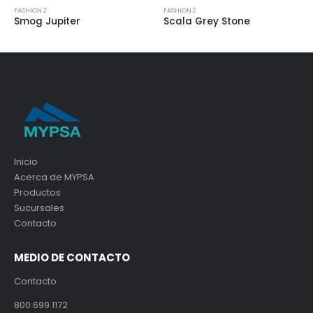
SHION 2
FASHION 2
FASHIO
mog Jupiter
Scala Grey Stone
Grey
Inicio
Acerca de MYPSA
Productos
Sucursales
Contacto
MEDIO DE CONTACTO
Contacto
800 699 1172