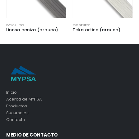
PVC GRUESO
PVC GRUESO
o)
Teka artico (arauco)
Gris humo
Inicio
Acerca de MYPSA
Productos
Sucursales
Contacto
MEDIO DE CONTACTO