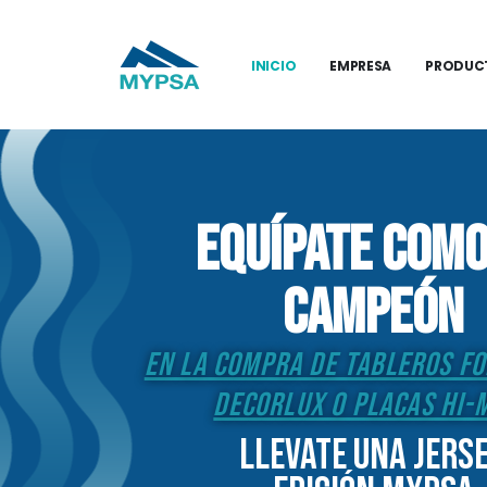
INICIO
EMPRESA
PRODUC
equípate como
campeón
en la compra de tableros f
decorlux o placas hi-
Llevate una jers