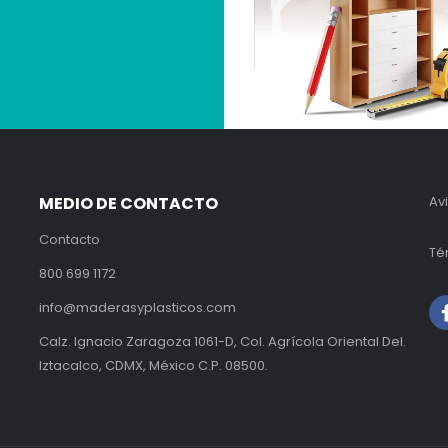
MEDIO DE CONTACTO
Av
Contacto
Té
800 699 1172
info@maderasyplasticos.com
Calz. Ignacio Zaragoza 1061-D, Col. Agrícola Oriental Del.
Iztacalco, CDMX, México C.P. 08500.