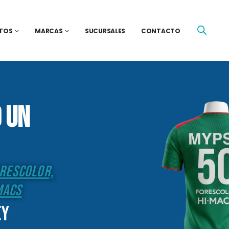
TOS
MARCAS
SUCURSALES
CONTACTO
 un
orescolor,
macs
ey